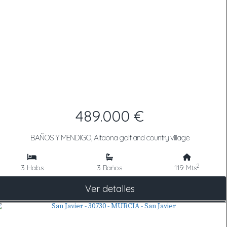
489.000 €
BAÑOS Y MENDIGO, Altaona golf and country village
2
3 Habs
3 Baños
119 Mts
Ver detalles