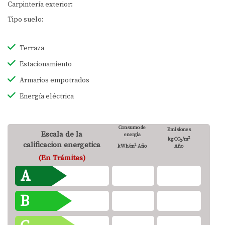
Carpintería exterior:
Tipo suelo:
Terraza
Estacionamiento
Armarios empotrados
Energía eléctrica
Consumo de
Emisiones
Escala de la
energia
2
kg CO
/m
2
calificacion energetica
2
kWh/m
Año
Año
(En Trámites)
A
B