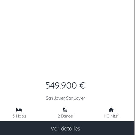
549.900 €
San Javier, San Javier
2
3 Habs
2 Baños
110 Mts
Ver detalles