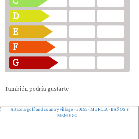
C
D
E
F
G
También podría gustarte