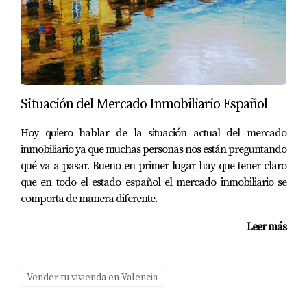
3. UTILIZA ESTRATEGIAS DE
MARKETING EFECTIVAS
El marketing juega un papel vital en la venta de tu
Situación del Mercado Inmobiliario Español
vivienda. Hoy en día, la mayoría de los compradores
comienzan su búsqueda en línea, así que asegúrate de
Hoy quiero hablar de la situación actual del mercado
que tu anuncio esté en las plataformas de listados más
inmobiliario ya que muchas personas nos están preguntando
populares. Invierte en fotografías de alta calidad que
qué va a pasar. Bueno en primer lugar hay que tener claro
resalten las mejores características de tu hogar, y
que en todo el estado español el mercado inmobiliario se
comporta de manera diferente.
considera la creación de un video tour para brindar a los
potenciales compradores una experiencia inmersiva.
Leer más
“El marketing digital puede aumentar la
visibilidad de tu propiedad, atrayendo más
Vender tu vivienda en Valencia
compradores interesados.”