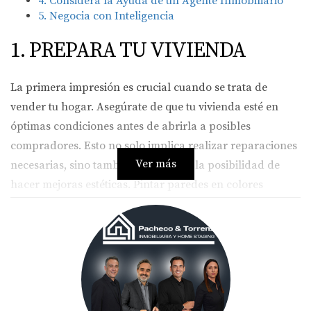
4. Considera la Ayuda de un Agente Inmobiliario
5. Negocia con Inteligencia
1. PREPARA TU VIVIENDA
La primera impresión es crucial cuando se trata de
vender tu hogar. Asegúrate de que tu vivienda esté en
óptimas condiciones antes de abrirla a posibles
compradores. Esto no solo implica realizar reparaciones
Ver más
necesarias, sino también considerar la posibilidad de
hacer mejoras estéticas. Pintar paredes en colores
neutros, despersonalizar los espacios y organizar cada
habitación puede hacer una gran diferencia en la
percepción que tienen los compradores de tu propiedad.
“Una casa bien presentada puede aumentar
su valor en hasta un 10% en el mercado