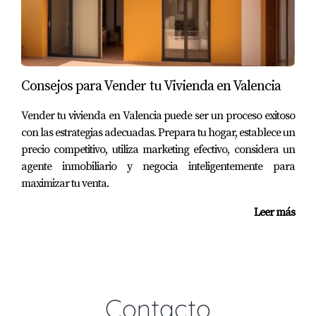
Si necesitas que te ayudemos a buscar las mejores soluciones
para tu caso, no dudes en ponerte en contacto con nosotros, al
960590690 o pásate por nuestra oficina en calle Sant Joaquim
33 Bajo. En Paiporta Provincia de Valencia
Consejos para Vender tu Vivienda en Valencia
Vender tu vivienda en Valencia puede ser un proceso exitoso
con las estrategias adecuadas. Prepara tu hogar, establece un
Y Recuerda con lo importante no te la juegues
precio competitivo, utiliza marketing efectivo, considera un
agente inmobiliario y negocia inteligentemente para
maximizar tu venta.
Leer más
Contacto